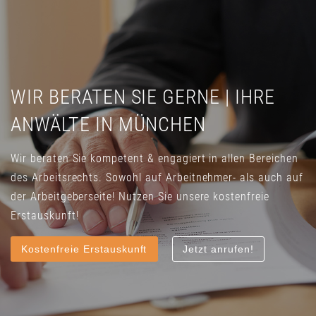
WIR BERATEN SIE GERNE | IHRE
ANWÄLTE IN MÜNCHEN
Wir beraten Sie kompetent & engagiert in allen Bereichen
des Arbeitsrechts. Sowohl auf Arbeitnehmer- als auch auf
der Arbeitgeberseite! Nutzen Sie unsere kostenfreie
Erstauskunft!
Kostenfreie Erstauskunft
Jetzt anrufen!