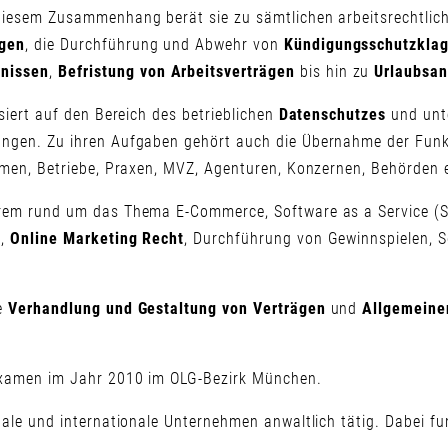
 diesem Zusammenhang berät sie zu sämtlichen arbeitsrechtlic
gen
, die Durchführung und Abwehr von
Kündigungsschutzkla
gnissen
,
Befristung von
Arbeitsverträgen
bis hin zu
Urlaubsa
siert auf den Bereich des betrieblichen
Datenschutzes
und unte
ungen. Zu ihren Aufgaben gehört auch die Übernahme der Funk
hmen, Betriebe, Praxen, MVZ, Agenturen, Konzernen, Behörden 
rem rund um das Thema E-Commerce, Software as a Service (Saa
,
Online Marketing Recht
, Durchführung von Gewinnspielen, S
ie
Verhandlung und Gestaltung von Verträgen
und
Allgemeine
sexamen im Jahr 2010 im OLG-Bezirk München.
nale und internationale Unternehmen anwaltlich tätig. Dabei fun