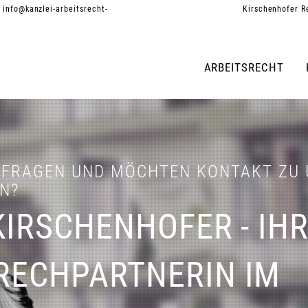
:
info@kanzlei-arbeitsrecht-
Kirschenhofer R
ARBEITSRECHT
N FRAGEN UND MÖCHTEN KONTAKT ZU
N?
KIRSCHENHOFER - IH
RECHPARTNERIN IM