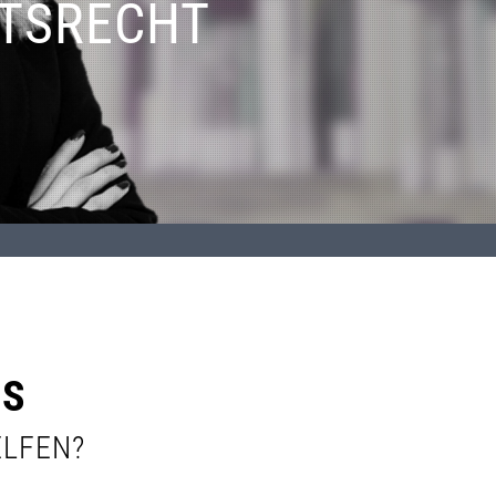
ITSRECHT
NS
ELFEN?