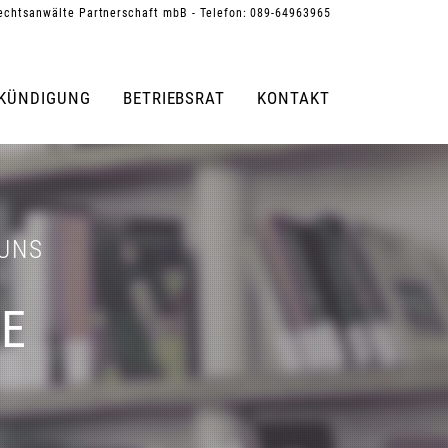
echtsanwälte Partnerschaft mbB - Telefon: 089-64963965
KÜNDIGUNG
BETRIEBSRAT
KONTAKT
 UNS
RE