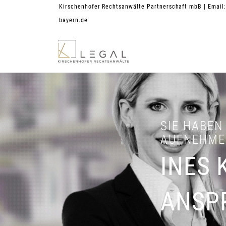
Kirschenhofer Rechtsanwälte Partnerschaft mbB
| Email
bayern.de
SIE HABE
AUFNEHME
INES 
ANSP